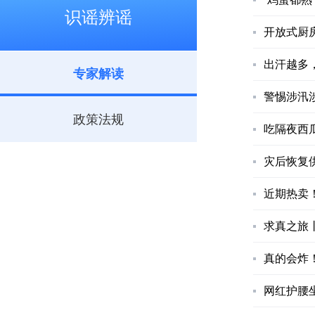
识谣辨谣
开放式厨
出汗越多
专家解读
警惕涉汛
政策法规
吃隔夜西
灾后恢复
近期热卖
求真之旅
真的会炸
网红护腰