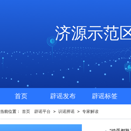
济源示范
首页
辟谣发布
辟谣标签
当前位置：
首页
辟谣平台
>
识谣辨谣
>
专家解读
“鸡蛋都