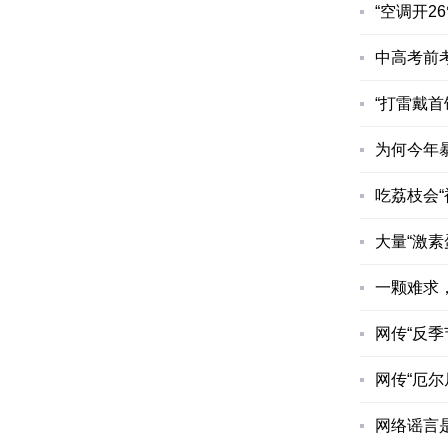
“空调开2
中高考前
“打雷戴首
为何今年
吃荔枝会
大量“激
一颗难求，
网传“反季
网传“厄
网络谣言