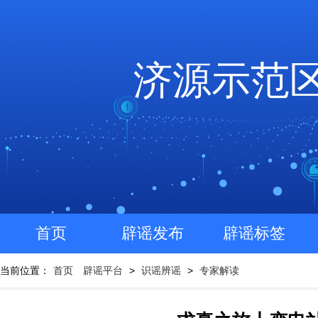
济源示范
首页
辟谣发布
辟谣标签
当前位置：
首页
辟谣平台
>
识谣辨谣
>
专家解读