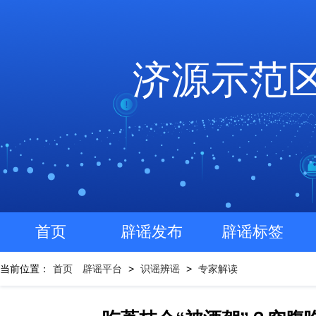
济源示范
首页
辟谣发布
辟谣标签
当前位置：
首页
辟谣平台
>
识谣辨谣
>
专家解读