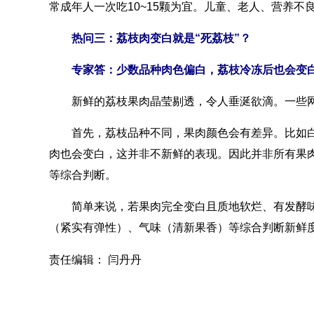
常成年人一次吃10~15颗为宜。儿童、老人、营养
热问三：荔枝肉变白就是“死荔枝”？
专家答：少数品种肉色偏白，荔枝冷冻后也会变
新鲜的荔枝果肉晶莹剔透，令人垂涎欲滴。一些网友
首先，荔枝品种不同，果肉颜色会有差异。比如白
肉也会变白，这并非不新鲜的表现。因此并非所有果
等综合判断。
简单来说，若果肉完全变白且质地软烂、有发酵味
（紧实有弹性）、气味（清新果香）等综合判断新鲜
责任编辑： 闫丹丹