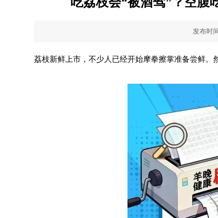
吃荔枝会“被酒驾”？空腹
发布时间：
荔枝新鲜上市，不少人已经开始摩拳擦掌准备尝鲜。