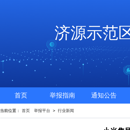
济源示范
首页
举报指南
通知公告
当前位置：
首页
举报平台
>
行业新闻