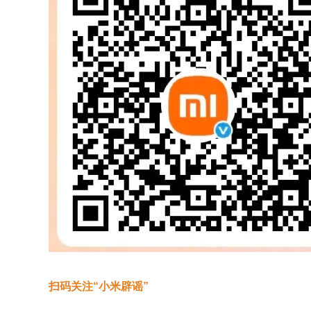
扫码关注“小米辟谣”