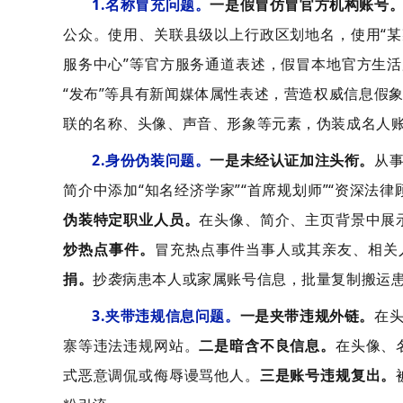
1.名称冒充问题。
一是假冒仿冒官方机构账号
公众。使用、关联县级以上行政区划地名，使用“某
服务中心”等官方服务通道表述，假冒本地官方生
“发布”等具有新闻媒体属性表述，营造权威信息假
联的名称、头像、声音、形象等元素，伪装成名人
2.身份伪装问题。
一是未经认证加注头衔。
从
简介中添加“知名经济学家”“首席规划师”“资深法
伪装特定职业人员。
在头像、简介、主页背景中展
炒热点事件。
冒充热点事件当事人或其亲友、相关人
捐。
抄袭病患本人或家属账号信息，批量复制搬运
3.夹带违规信息问题。
一是夹带违规外链。
在
寨等违法违规网站。
二是暗含不良信息。
在头像、
式恶意调侃或侮辱谩骂他人。
三是账号违规复出。