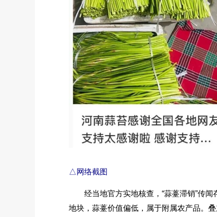
△网络截图
经当地官方实地核查，“蒜薹滞销”传闻
地块，蒜薹价值偏低，属于附属农产品。叠