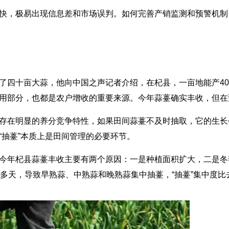
，极易出现信息差和市场误判。如何完善产销监测和预警机制
亩大蒜，他向中国之声记者介绍，在杞县，一亩地能产4000到5
用部分，也都是农户增收的重要来源。今年蒜薹确实丰收，但在
在明显的养分竞争特性，如果田间蒜薹不及时抽取，它的生长
“抽薹”本质上是田间管理的必要环节。
年杞县蒜薹丰收主要有两个原因：一是种植面积扩大，二是冬
0多天，导致早熟蒜、中熟蒜和晚熟蒜集中抽薹，“抽薹”集中度比