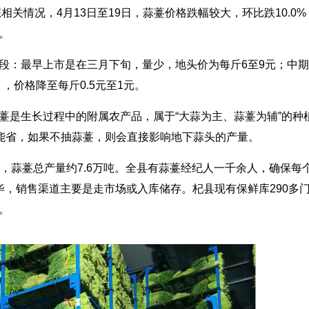
关情况，4月13日至19日，蒜薹价格跌幅较大，环比跌10.0
。
最早上市是在三月下旬，量少，地头价为每斤6至9元；中期为
，价格降至每斤0.5元至1元。
是生长过程中的附属农产品，属于“大蒜为主、蒜薹为辅”的种
不能省，如果不抽蒜薹，则会直接影响地下蒜头的产量。
蒜薹总产量约7.6万吨。全县有蒜薹经纪人一千余人，确保每
，销售渠道主要是走市场或入库储存。杞县现有保鲜库290多门
。