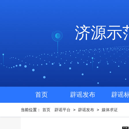
济源示
首页
辟谣发布
辟谣
当前位置：
首页
辟谣平台
>
辟谣发布
>
媒体求证