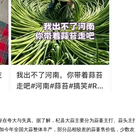
存在夸大与失真。据了解，杞县大蒜主要分为蒜薹主打、蒜头主
加今年全国大蒜整体丰产，部分品相较差的蒜薹售价低，少数农户