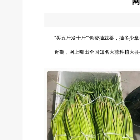
网
“买五斤发十斤”“免费抽蒜薹，抽多少拿多
近期，网上曝出全国知名大蒜种植大县——