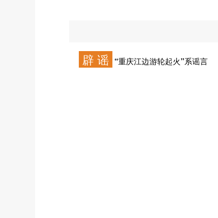
辟 谣
“重庆江边游轮起火”系谣言