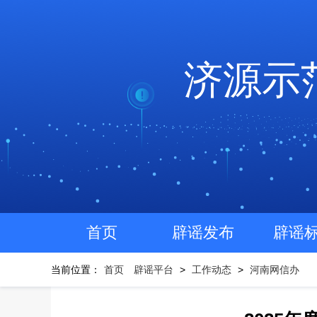
济源示
首页
辟谣发布
辟谣
当前位置：
首页
辟谣平台
>
工作动态
>
河南网信办