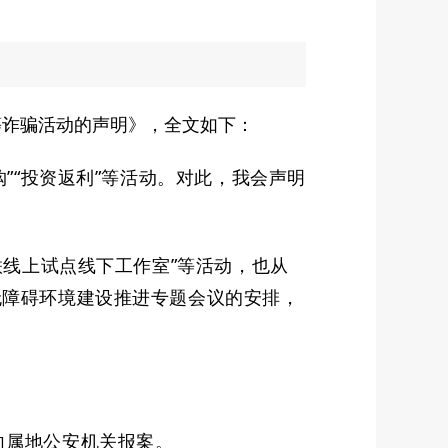
等诈骗活动的声明》，全文如下：
购
”“
投资返利
”
等活动
。
对此，我
会
声明
联线上试点线下工作室”
等活动
，
也从
无障碍环境建设推进专题会议的安排，
向属地公安机关报案。