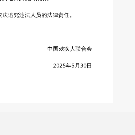
依法追究违法人员的法律责任。
中国残
疾人
联
合会
2025年
5
月
30
日