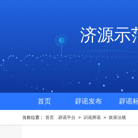
济源示
首页
辟谣发布
辟谣
当前位置：
首页
辟谣平台
>
识谣辨谣
>
政策法规